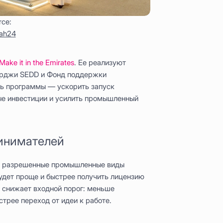
rce:
jah24
Make it in the Emirates
. Ее реализуют
арджи SEDD и Фонд поддержки
ль программы — ускорить запуск
ые инвестиции и усилить промышленный
ринимателей
се разрешенные промышленные виды
будет проще и быстрее получить лицензию
о снижает входной порог: меньше
трее переход от идеи к работе.