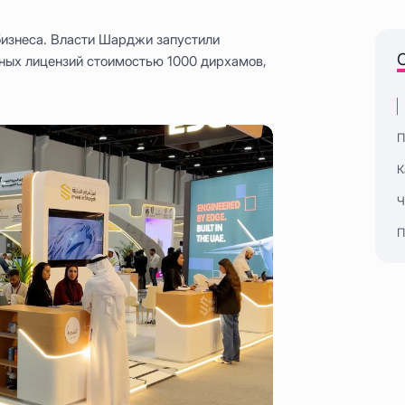
изнеса. Власти Шарджи запустили
ых лицензий стоимостью 1000 дирхамов,
П
К
Ч
П