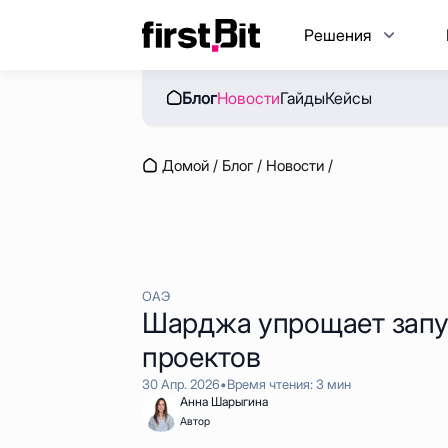
Решения
Блог
Новости
Гайды
Кейсы
FirstBit ERP
Гайды
О компании
Новости
Контакты
Ке
Персонал и зарплата
Домой
/
Блог
/
Новости
/
Запасы и склад
Проекты
FirstBit ERP Contracting
ОАЭ
Шарджа упрощает зап
проектов
30 Апр. 2026
•
Время чтения: 3 мин
Анна Шарыгина
Автор