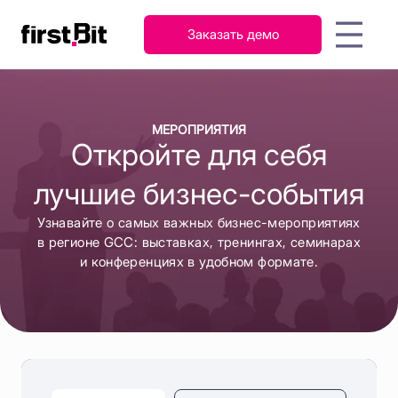
Заказать демо
KSA
UAE
FirstBit ERP
English
Русский
AI-ассистент: ключ к
Гайды
О
Новости
Контакты
Мероприятия
Кейсы
П
МЕРОПРИЯТИЯ
быстрому освоению FirstBit
عربي
English
Персонал
компании
Откройте для себя
Бухгалтерский
ERP
и
учет и налоги
зарплата
лучшие бизнес-события
Запасы
и
Продажи
Узнавайте о самых важных бизнес-мероприятиях
склад
в регионе GCC: выставках, тренингах, семинарах
и конференциях в удобном формате.
Закупки и
Проекты
снабжение
FirstBit ERP
Узнать подробнее
Contracting