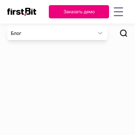
Заказать демо
KSA
UAE
Блог
FirstBit ERP
English
Русский
AI-ассистент: ключ к
Гайды
О
Новости
Контакты
Мероприятия
Кейсы
П
быстрому освоению FirstBit
عربي
English
Персонал
компании
Бухгалтерский
ERP
и
учет и налоги
зарплата
Запасы
и
Продажи
склад
Закупки и
Проекты
снабжение
FirstBit ERP
Узнать подробнее
Contracting