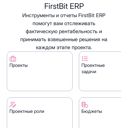
FirstBit ERP
Инструменты и отчеты FirstBit ERP
помогут вам отслеживать
фактическую рентабельность и
принимать взвешенные решения на
каждом этапе проекта.
Проекты
Проектные
задачи
Находите нужный проект
Замечайте прогресс 
быстро, ведя портфель
ведения отчетов вру
проектов в одном месте.
ставя задачи по прое
Проектные роли
Бюджеты
фиксируя их статус.