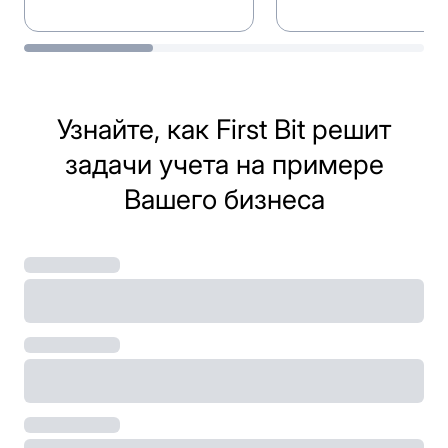
Разграничивайте доступ и
Устанавливайте лими
зоны контроля, назначая
ориентиры, планируя
роли и распределяя
бюджет проекта зара
ответственность.
Узнайте, как First Bit решит
задачи учета на примере
Вашего бизнеса