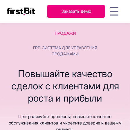
Заказать демо
KSA
UAE
FirstBit ERP
ПРОДАЖИ
English
Русский
AI-ассистент: ключ к
Гайды
О
Новости
Контакты
Мероприятия
Кейсы
П
быстрому освоению FirstBit
عربي
English
Персонал
компании
ERP-СИСТЕМА ДЛЯ УПРАВЛЕНИЯ
Бухгалтерский
ERP
и
учет и налоги
ПРОДАЖАМИ
зарплата
Запасы
Повышайте качество
и
Продажи
склад
сделок с клиентами для
Закупки и
Проекты
снабжение
роста и прибыли
FirstBit ERP
Узнать подробнее
Contracting
Централизуйте процессы, повысьте качество
обслуживания клиентов и укрепите доверие к вашему
бизнесу.