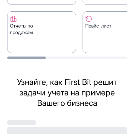
Генерируйте коммерческие
Получайте полную
предложения и заказы
информацию о заказа
покупателей быстро и без
Отчеты по
Прайс-лист
ошибок.
продажам
Анализируйте выручку,
Автоматически обно
объем и маржинальность
прайс-листы через о
по клиентам, товарам и
данными.
периодам.
Узнайте, как First Bit решит
задачи учета на примере
Вашего бизнеса