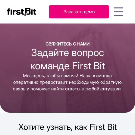
Заказать демо
KSA
UAE
FirstBit ERP
English
Русский
AI-ассистент: ключ к
Гайды
О
Новости
Контакты
Мероприятия
Кейсы
П
СВЯЖИТЕСЬ С НАМИ
быстрому освоению FirstBit
عربي
English
Персонал
компании
Задайте вопрос
Бухгалтерский
ERP
и
учет и налоги
зарплата
команде First Bit
Запасы
и
Продажи
Мы здесь, чтобы помочь! Наша команда
склад
оперативно предоставит необходимую обратную
связь и поможет найти ответы в любой ситуации.
Закупки и
Проекты
снабжение
FirstBit ERP
Узнать подробнее
Contracting
Хотите узнать, как First Bit