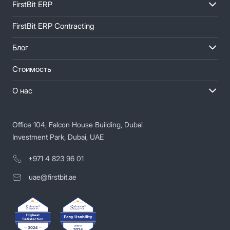
FirstBit ERP
FirstBit ERP Contracting
Блог
Стоимость
О нас
Office 104, Falcon House Building, Dubai
Investment Park, Dubai, UAE
+971 4 823 96 01
uae@firstbit.ae